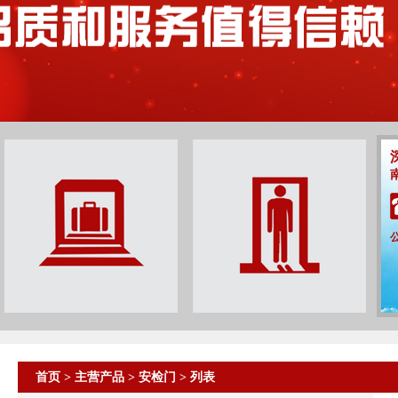
首页
>
主营产品
>
安检门
> 列表