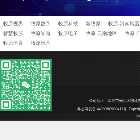
牧原视界
牧原数字
牧原科技
新牧原
牧原-河南地区
智慧牧原
牧原知道
牧原电子
牧原-云南地区
牧原-
牧原体育
牧原玩具
公司地址：深圳市光明区明环东路松白工业园
Copyri
粤公网安备 44030602000413号
声