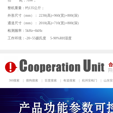
功 耗：70W；
整机重量：约135公斤；
外形尺寸（mm）： 2230(高)×960(宽)×800(深)
通道尺寸（mm）： 2010(高)×710(宽)×800(深)
检测频率：5kHz~6kHz
工作环境：-20~55摄氏度 5-90%RH湿度
360搜索
|
搜狗搜索
|
百度搜索
|
有道搜索
|
杭州安检门
|
山东安