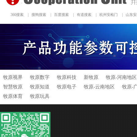
360搜索
|
搜狗搜索
|
百度搜索
|
有道搜索
|
杭州安检门
|
山东安
牧原视界
牧原数字
牧原科技
新牧原
牧原-河南地区
智慧牧原
牧原知道
牧原电子
牧原-云南地区
牧原-
牧原体育
牧原玩具