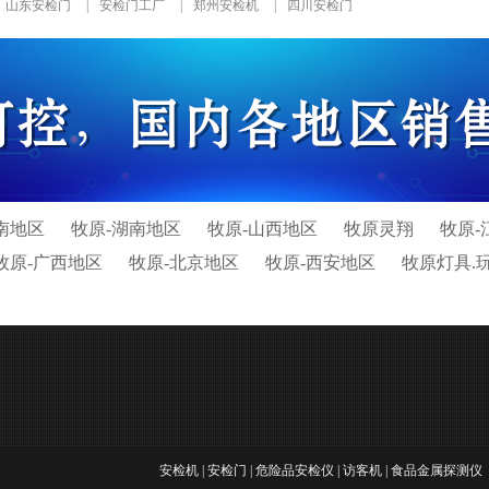
山东安检门
|
安检门工厂
|
郑州安检机
|
四川安检门
南地区
牧原-湖南地区
牧原-山西地区
牧原灵翔
牧原-
牧原-广西地区
牧原-北京地区
牧原-西安地区
牧原灯具.
安检机
|
安检门
|
危险品安检仪
|
访客机
|
食品金属探测仪