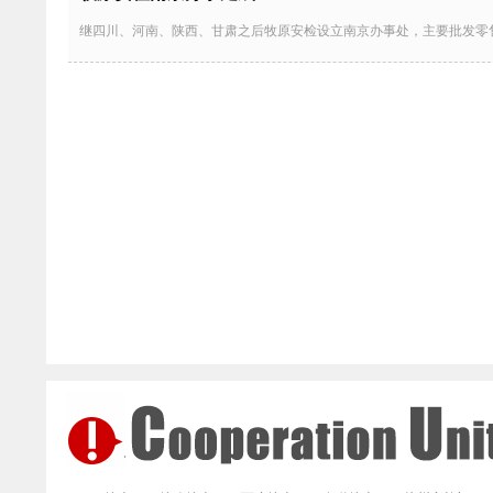
继四川、河南、陕西、甘肃之后牧原安检设立南京办事处，主要批发零