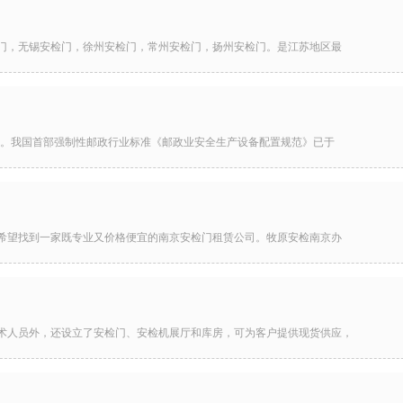
门，无锡安检门，徐州安检门，常州安检门，扬州安检门。是江苏地区最
机。我国首部强制性邮政行业标准《邮政业安全生产设备配置规范》已于
希望找到一家既专业又价格便宜的南京安检门租赁公司。牧原安检南京办
术人员外，还设立了安检门、安检机展厅和库房，可为客户提供现货供应，