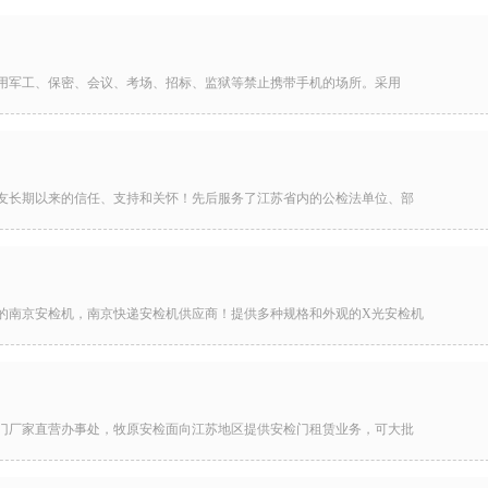
用军工、保密、会议、考场、招标、监狱等禁止携带手机的场所。采用
友长期以来的信任、支持和关怀！先后服务了江苏省内的公检法单位、部
的南京安检机，南京快递安检机供应商！提供多种规格和外观的X光安检机
门厂家直营办事处，牧原安检面向江苏地区提供安检门租赁业务，可大批