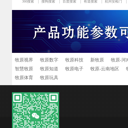
360搜索
|
搜狗搜索
|
百度搜索
|
有道搜索
|
杭州安检门
|
牧原视界
牧原数字
牧原科技
新牧原
牧原-河
智慧牧原
牧原知道
牧原电子
牧原-云南地区
牧原体育
牧原玩具