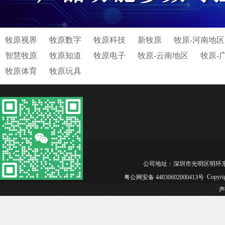
牧原视界
牧原数字
牧原科技
新牧原
牧原-河南地区
智慧牧原
牧原知道
牧原电子
牧原-云南地区
牧原-
牧原体育
牧原玩具
公司地址：深圳市光明区明环东路松白工业园
Copyri
粤公网安备 44030602000413号
声