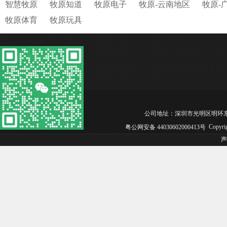
智慧牧原
牧原知道
牧原电子
牧原-云南地区
牧原-
牧原体育
牧原玩具
公司地址：深圳市光明区明环东路松白工业园
Copyri
粤公网安备 44030602000413号
声