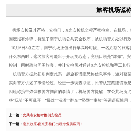
旅客机场谎称
机场安检及其严格，安检门，X光安检机全程严密检查。在机场，
因谎报有炸弹，扰乱了南宁机场公共安全秩序，被机场警方处以行政
10月6日8点左右，南宁机场正值出行早高峰时段。一名姓蔡的旅
什么东西时，这名旅客可能出于开玩笑心态，竟脱口说是“炸弹”。
控制，同时疏散周围旅客，并让安检员对通过X光安检机和手工其
机场警方据此初步判定此系一起旅客谎报恐怖信息事件，遂对蔡某
实向警方供述了事情经过。经进一步调查取证，民警认定蔡建谎报恐
因谎称携带炸弹被警方拘留的事情了，机场警方提醒，在公共场所
些“玩笑”不可乱开，“爆炸”“沉没”“翻车”“坠毁”“事故”等词语
上一篇：
女乘客安检时推倒安检员
下一篇：
南京牧原-南京安检门出租专业供应商！