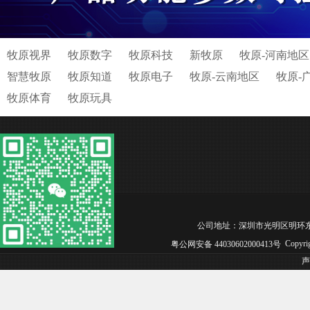
牧原视界
牧原数字
牧原科技
新牧原
牧原-河南地区
智慧牧原
牧原知道
牧原电子
牧原-云南地区
牧原-
牧原体育
牧原玩具
公司地址：深圳市光明区明环东路松白工业园
Copyri
粤公网安备 44030602000413号
声