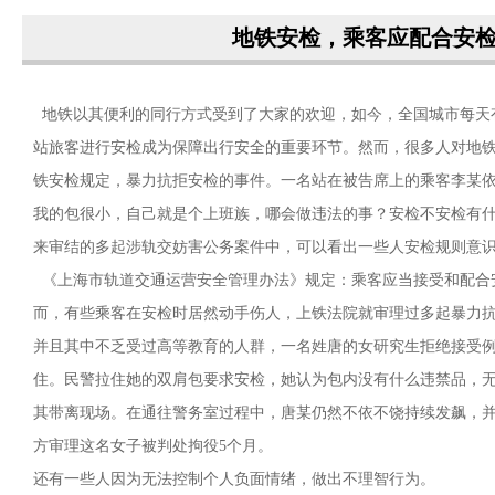
地铁安检，乘客应配合安
地铁以其便利的同行方式受到了大家的欢迎，如今，全国城市每天
站旅客进行安检成为保障出行安全的重要环节。然而，很多人对地
铁安检规定，暴力抗拒安检的事件。一名站在被告席上的乘客李某
我的包很小，自己就是个上班族，哪会做违法的事？安检不安检有
来审结的多起涉轨交妨害公务案件中，可以看出一些人安检规则意
《上海市轨道交通运营安全管理办法》规定：乘客应当接受和配合
而，有些乘客在安检时居然动手伤人，上铁法院就审理过多起暴力
并且其中不乏受过高等教育的人群，一名姓唐的女研究生拒绝接受
住。民警拉住她的双肩包要求安检，她认为包内没有什么违禁品，
其带离现场。在通往警务室过程中，唐某仍然不依不饶持续发飙，
方审理这名女子被判处拘役5个月。
还有一些人因为无法控制个人负面情绪，做出不理智行为。