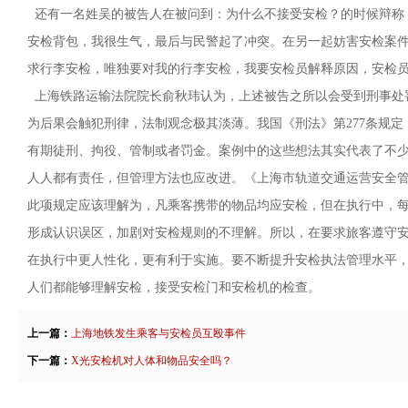
还有一名姓吴的被告人在被问到：为什么不接受安检？的时候辩称
安检背包，我很生气，最后与民警起了冲突。在另一起妨害安检案
求行李安检，唯独要对我的行李安检，我要安检员解释原因，安检
上海铁路运输法院院长俞秋玮认为，上述被告之所以会受到刑事处
为后果会触犯刑律，法制观念极其淡薄。我国《刑法》第277条规
有期徒刑、拘役、管制或者罚金。案例中的这些想法其实代表了不
人人都有责任，但管理方法也应改进。《上海市轨道交通运营安全管
此项规定应该理解为，凡乘客携带的物品均应安检，但在执行中，
形成认识误区，加剧对安检规则的不理解。所以，在要求旅客遵守
在执行中更人性化，更有利于实施。要不断提升安检执法管理水平
人们都能够理解安检，接受安检门和安检机的检查。
上一篇：
上海地铁发生乘客与安检员互殴事件
下一篇：
X光安检机对人体和物品安全吗？